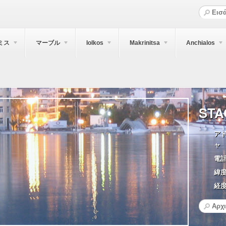
ミス
マーブル
Iolkos
Makrinitsa
Anchialos
STA
アド
ャ
電話
緯度
経度