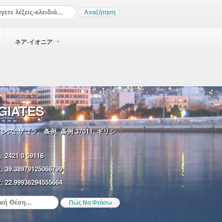
ネア·イオニア
GIATES
レス:
ザゴラ、条例, 条例 37011, ギリシ
:
2421 0 59116
:
39.38979125066799
:
22.99936294555664