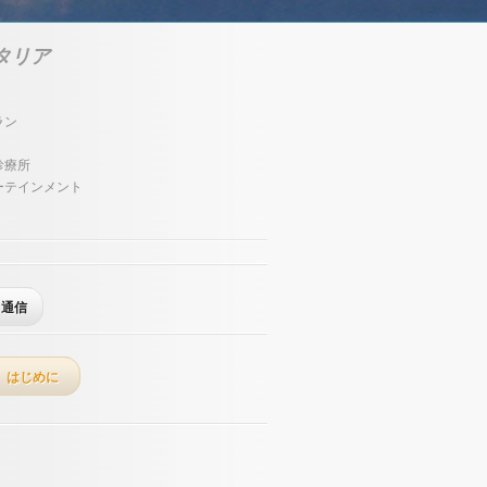
タリア
ラン
診療所
ーテインメント
通信
はじめに