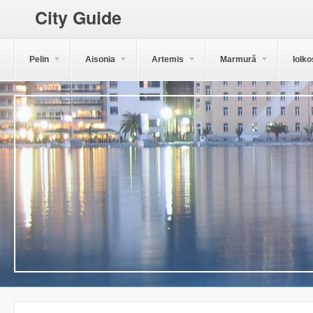
City Guide
Pelin
Aisonia
Artemis
Marmură
Iolko