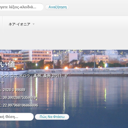
ネア·イオニア
い値
レス:
コス·ボロウ - 条例, 条例 37011, ギ
シャ
:
2428 0 99689
:
39.39028875359819
:
22.997968196868896