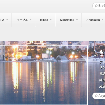
ミス
マーブル
Iolkos
Makrinitsa
Anchialos
しき
アド
リ
電話
緯度
経度