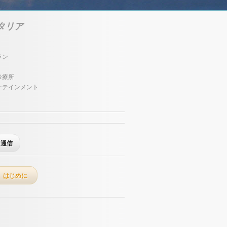
タリア
ラン
診療所
ーテインメント
通信
はじめに