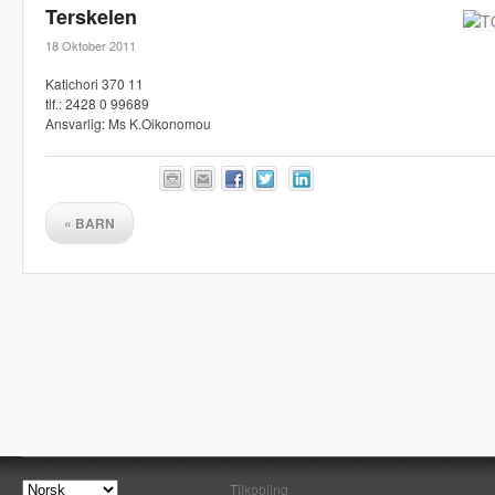
Terskelen
18 Oktober 2011
Katichori 370 11
tlf.: 2428 0 99689
Ansvarlig: Ms K.Oikonomou
«
BARN
Tilkobling