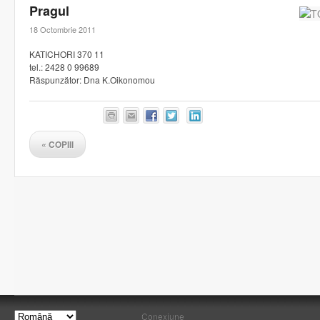
Pragul
18 Octombrie 2011
KATICHORI 370 11
tel.: 2428 0 99689
Răspunzător: Dna K.Oikonomou
«
COPIII
Conexiune