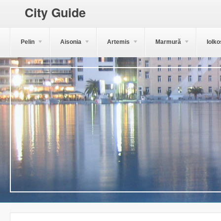
City Guide
Pelin
Aisonia
Artemis
Marmură
Iolko