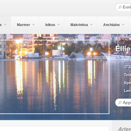
s
Marmer
Iolkos
Makrinitsa
Anchialos
Elli
Adr
373
Tel
Spe
Len
Arte