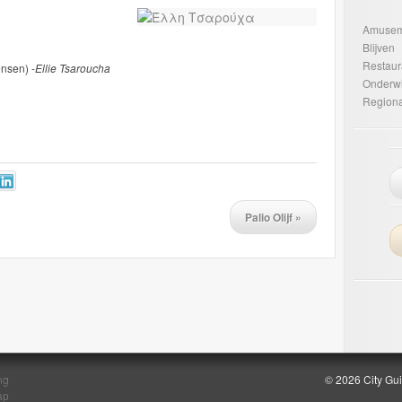
Amusem
Blijven
Restaur
nsen) -
Ellie Tsaroucha
Onderwi
Regiona
Palio Olijf
»
ng
© 2026 City Gu
ap