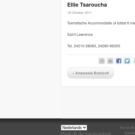
Ellie Tsaroucha
18 Oktober 2011
Toeristische Accommodatie (4 totdat 6 me
Saint Lawrence
Tel. 24210-38083, 24280-96305
«
Anastasia Botsivali
Aansluiti
SiteM
Maak dit de standaardtaal