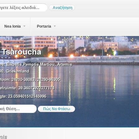
Nea Ionia
Portaria
e Tsaroucha
es:
Eikostis Pemptis Martiou, Artemis
00, Griekenland
efoon:
24210-38083, 24280-96305
elruimte:
39.36073922277174
gte:
23.059401512145996
mis