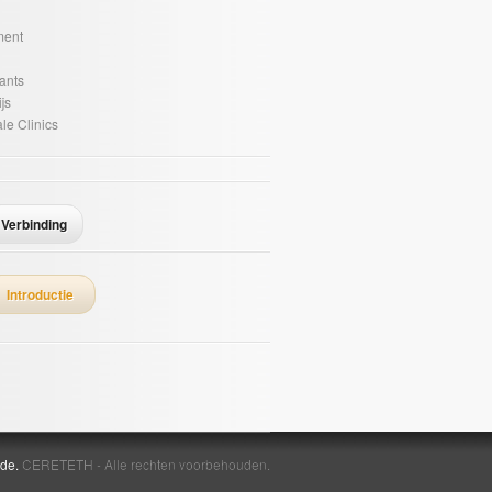
ent
ants
js
le Clinics
Verbinding
Introductie
ide.
CERETETH - Alle rechten voorbehouden.