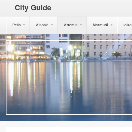
City Guide
Pelin
Aisonia
Artemis
Marmură
Iolko