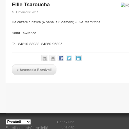
Ellie Tsaroucha
18 Octombrie 2011
De cazare turistică (4 până la 6 oameni) -
Ellie Tsaroucha
Saint Lawrence
Tel. 24210-38083, 24280-96305
«
Anastasia Botsivali
Conexiune
SiteMap
Setați ca limbă implicită