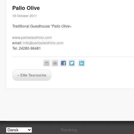
Palio Olive
18 Oktober 2011
Traditional Guesthouse "
Palio Olive
»
www.palioeleotrivio.com
email:
info@palioeleotrivio.com
Tel. 24280-96481
«
Ellie Tsaroucha
Tilslutning