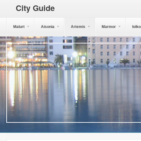
City Guide
Malurt
Aisonia
Artemis
Marmor
Iolk