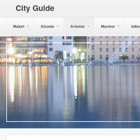
City Guide
Malurt
Aisonia
Artemis
Marmor
Iolk