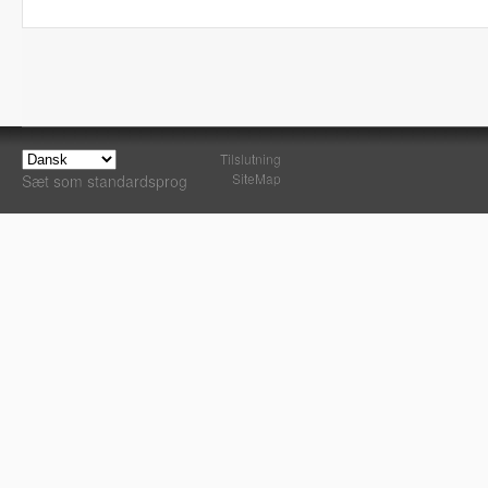
Tilslutning
SiteMap
Sæt som standardsprog