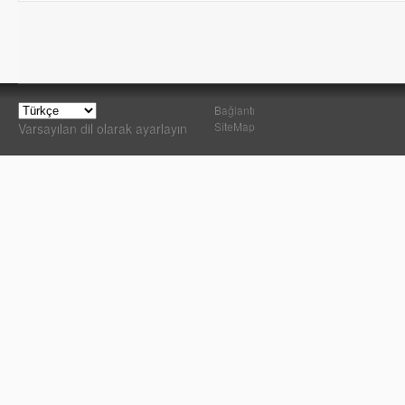
Bağlantı
SiteMap
Varsayılan dil olarak ayarlayın