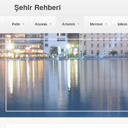
Şehir Rehberi
Pelin
Aisonia
Artemis
Mermer
Iolkos