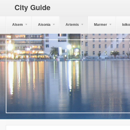
City Guide
Alsem
Aisonia
Artemis
Marmer
Iolk