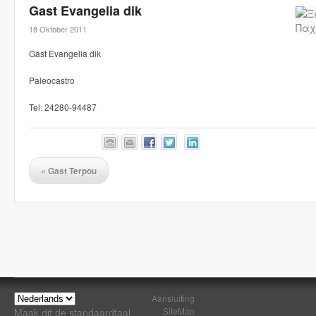
Gast Evangelia dik
18 Oktober 2011
Gast Evangelia dik
Paleocastro
Tel. 24280-94487
«
Gast Terpou
Aansluiting
SiteMap
Maak dit de standaardtaal