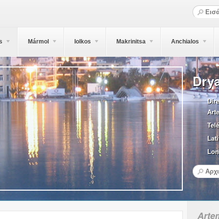
s
Mármol
Iolkos
Makrinitsa
Anchialos
Dry
Dir
Art
Tel
Lati
Lon
Arte