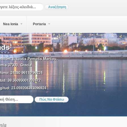
Nea Ionia
Portaria
ads
ección:
Eikostis Pemptis Martiou,
emis 37300, Grecia
éfono:
24280 96110/96224
tud:
39.36093001202472
gitud:
23.059208393096924
mis