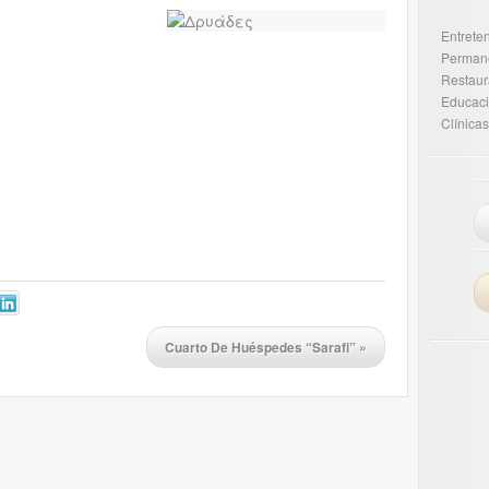
Entrete
Perman
Restaur
Educac
Clínica
Cuarto De Huéspedes “Sarafi”
»