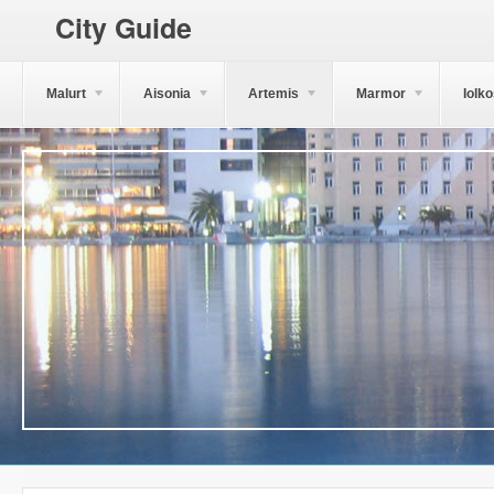
City Guide
Malurt
Aisonia
Artemis
Marmor
Iolk