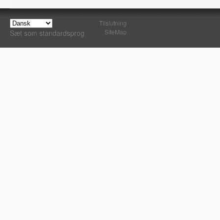
Tilslutning
SiteMap
Sæt som standardsprog