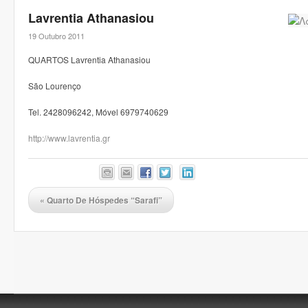
Lavrentia Athanasiou
19 Outubro 2011
QUARTOS Lavrentia Athanasiou
São Lourenço
Tel. 2428096242, Móvel 6979740629
http://www.lavrentia.gr
«
Quarto De Hóspedes “Sarafi”