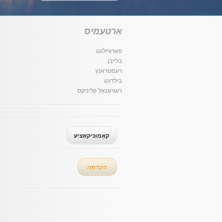
אַרטעמיס
פאַרווייַלונג
בלייַבן
רעסטראַנץ
בילדונג
רעגיאָנאַל קליניקס
קאָמוניקאַציע
הקדמה