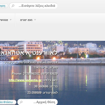
נעאַ יאָניאַ
אַנטשיא
לאַוורענטיאַ אַטהאַנאַס
אַדרעס:
אַגיאָס לאַוורענטיאָס, אַרטעמיס
37300, גריכנלאנד
Phone:
2428096242, 6979740629
וועב בלאַט:
http://www.lavrentia.gr
ברייט:
39.360686
לאָנגיטודע:
23.059509