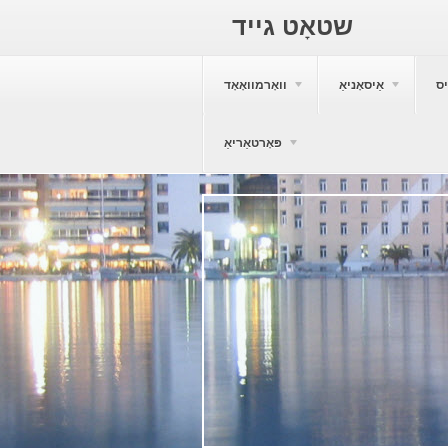
שטאָט גייד
ס
אַיסאָניאַ
וואָרמוואָאָד
פּאָרטאַריאַ