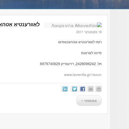
לאַוורענטיאַ אַטהאַ
19 אָקטאָבער 2011
רומז לאַוורענטיאַ אַטהאַנאַסיאָו
סיינט לאָראַנס
תּל. 2428096242, רירעוודיק 6979740629
הטטפּ://www.lavrentia.gr
אַגנאַנטי
»