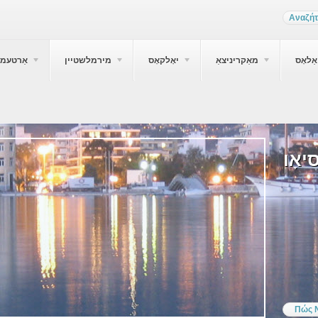
ַלאָס
מאַקריניצאַ
יאָלקאָס
מירמלשטיין
אַרטעמי
יאָו