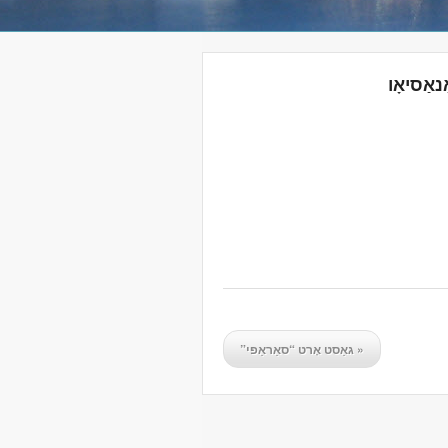
נאַסיאָו
«
גאַסט אָרט “סאַראַפי”