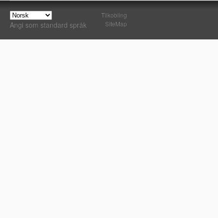
Tilkobling
SiteMap
Angi som standard språk