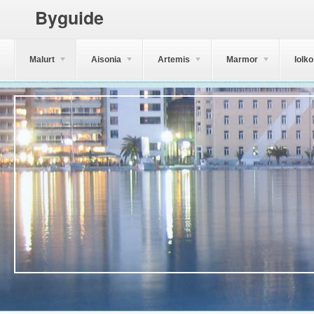
Byguide
Malurt
Aisonia
Artemis
Marmor
Iolk