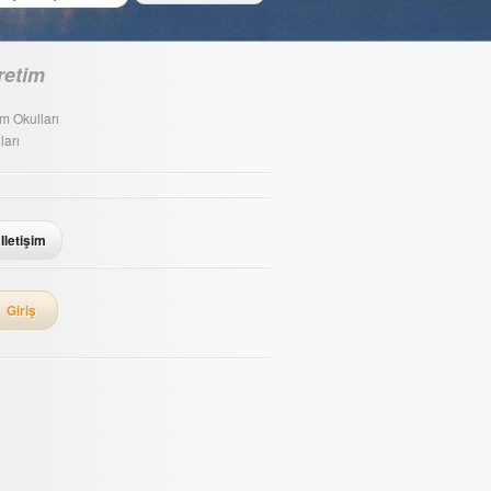
retim
im Okulları
ları
Iletişim
Giriş