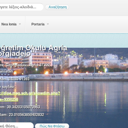
Nea Ionia
Portaria
öğretim Okulu Agria
rgiadeio"
es:
Georgiadou, Agria 37300,
anistan
efon:
24280 91393
 sayfası:
p://dipe.mag.sch.gr/showdim.php?
e=9350258
em:
39.34203105070963
lam:
23.010563850402832