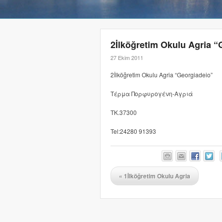
2İlköğretim Okulu Agria “
27 Ekim 2011
2İlköğretim Okulu Agria “Georgiadeio”
Τέρμα Πορφυρογένη-Αγριά
TK.37300
Tel:24280 91393
«
1İlköğretim Okulu Agria