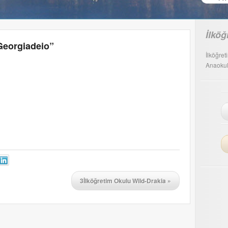
İlköğ
Georgiadeio”
İlköğret
Anaokul
3İlköğretim Okulu Wild-Drakia
»