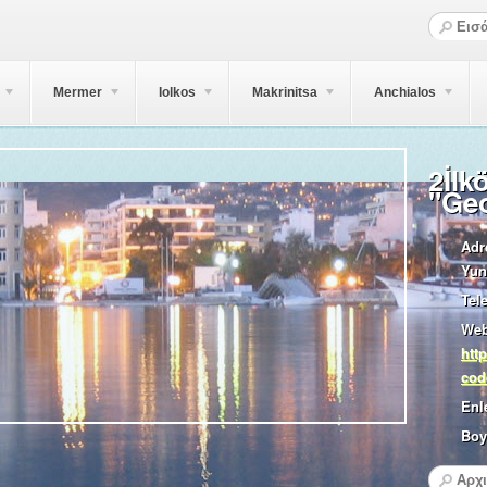
Mermer
Iolkos
Makrinitsa
Anchialos
2İlk
"Geo
Adr
Yun
Tel
Web
htt
cod
Enl
Boy