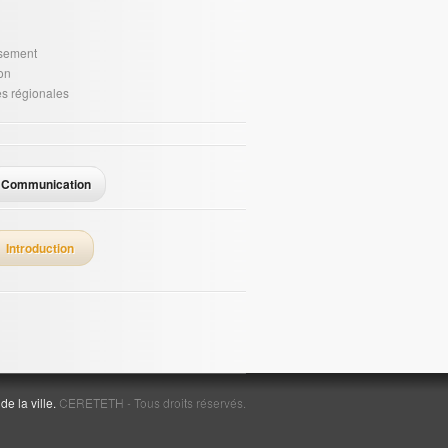
ssement
on
es régionales
Communication
Introduction
e la ville.
CERETETH - Tous droits réservés.