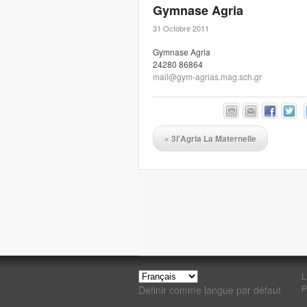
Gymnase Agria
31 Octobre 2011
Gymnase Agria
24280 86864
mail@gym-agrias.mag.sch.gr
«
3l'Agria La Maternelle
L
P
Définir comme langue par défaut