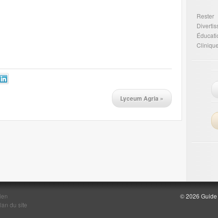
Rester
Diverti
Éducati
Cliniqu
Lyceum Agria
»
ien
© 2026 Guide d
lan du site