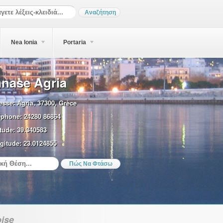
Nea Ionia
Portaria
nase Agria
esse:
Agria, 37300, Grèce
éphone:
24280 86864
tude:
39.340583
gitude:
23.0124855
ise