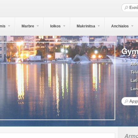
mis
Marbre
Iolkos
Makrinitsa
Anchialos
Gym
Adr
Tél
Lati
Lon
Armo