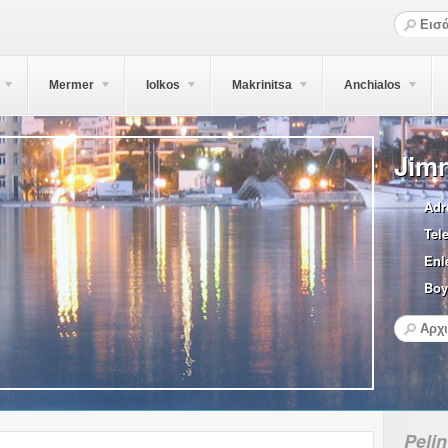
Mermer
Iolkos
Makrinitsa
Anchialos
Jimn
Adr
Tel
Enl
Boy
Pelin