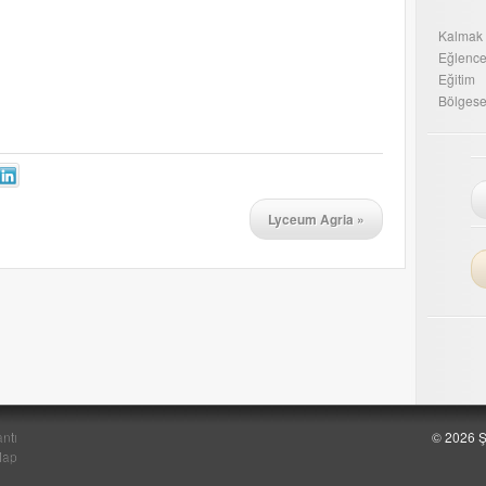
Kalmak
Eğlenc
Eğitim
Bölgesel
Lyceum Agria
»
ntı
© 2026 Ş
Map