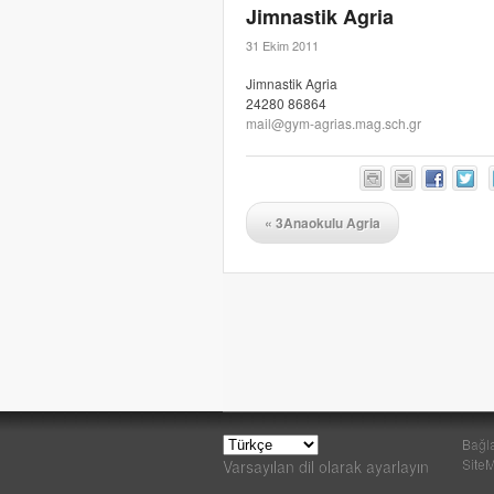
Jimnastik Agria
31 Ekim 2011
Jimnastik Agria
24280 86864
mail@gym-agrias.mag.sch.gr
«
3Anaokulu Agria
Bağla
Site
Varsayılan dil olarak ayarlayın