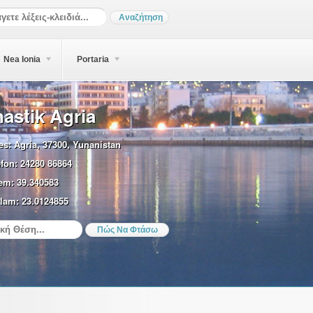
Nea Ionia
Portaria
astik Agria
es:
Agria, 37300, Yunanistan
efon:
24280 86864
em:
39.340583
lam:
23.0124855