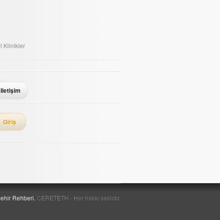
e
 Klinikler
Iletişim
Giriş
ehir Rehberi.
CERETETH - Her hakkı saklıdır.