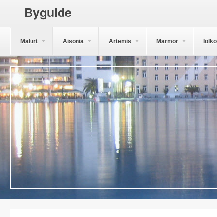
Byguide
Malurt
Aisonia
Artemis
Marmor
Iolk