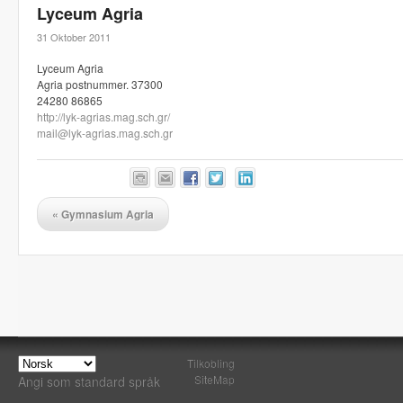
Lyceum Agria
31 Oktober 2011
Lyceum Agria
Agria postnummer. 37300
24280 86865
http://lyk-agrias.mag.sch.gr/
mail@lyk-agrias.mag.sch.gr
«
Gymnasium Agria
Tilkobling
SiteMap
Angi som standard språk