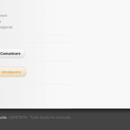
sment
e
Regional
Comunicare
Introducere
uide.
CERETETH - Toate drepturile rezervate.