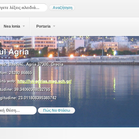
Nea Ionia
Portaria
ul Agria
esă:
Basdeki, Agria 37300, Grecia
efon:
24280 86865
ină web:
http://lyk-agrias.mag.sch.gr/
tudine:
39.34060388032765
gitudine:
23.011808395385742