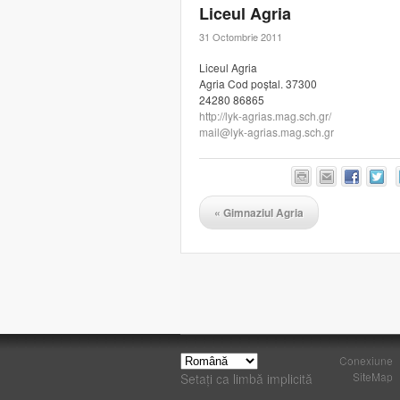
Liceul Agria
31 Octombrie 2011
Liceul Agria
Agria Cod poștal. 37300
24280 86865
http://lyk-agrias.mag.sch.gr/
mail@lyk-agrias.mag.sch.gr
«
Gimnaziul Agria
Conexiune
SiteMap
Setați ca limbă implicită