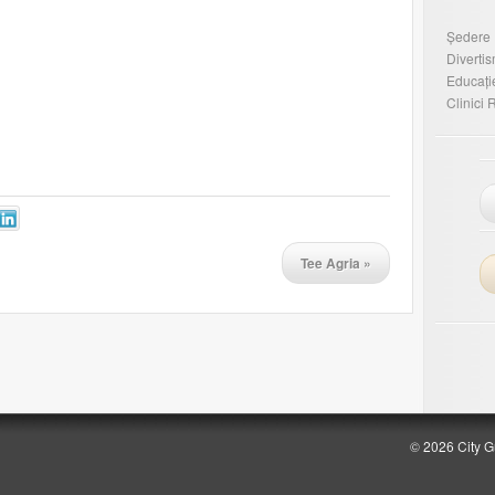
Ședere
Diverti
Educați
Clinici 
Tee Agria
»
© 2026 City G