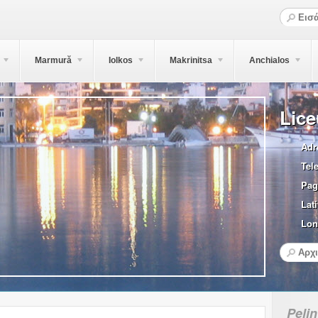
Marmură
Iolkos
Makrinitsa
Anchialos
Lice
Adr
Tel
Pag
Lati
Lon
Pelin