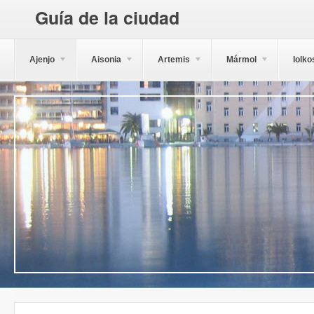
Guía de la ciudad
Ajenjo
Aisonia
Artemis
Mármol
Iolko