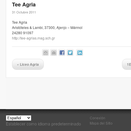
Tee Agria
31 Octubre 2011
Tee Agria
Aristóteles & Lambi, 37300, Ajenjo – Mármol
24280 91097
http://tee-agrias.mag.sch.gr
«
Liceo Agria
1E
Conexión
Mapa del Sitio
Establecer como idioma predeterminado