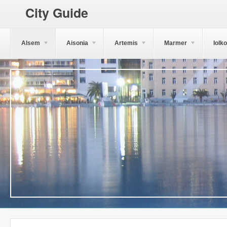
City Guide
Alsem
Aisonia
Artemis
Marmer
Iolk