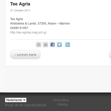
Tee Agria
31 Oktober 2011
Tee Agria
Aristoteles & Lambi, 37300, Alsem – Marmer
24280 91097
http://tee-agrias.mag.sch.gr
«
Lyceum Agria
Aansluiting
SiteMap
Maak dit de standaardtaal