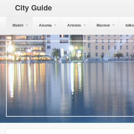
City Guide
Malört
Aisonia
Artemis
Marmor
Iolk