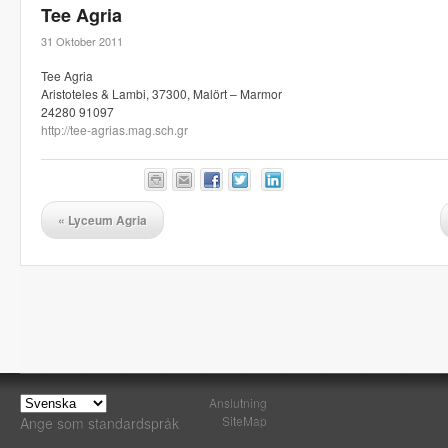
Tee Agria
31 Oktober 2011
Tee Agria
Aristoteles & Lambi, 37300, Malört – Marmor
24280 91097
http://tee-agrias.mag.sch.gr
«
Lyceum Agria
Anslutning
SiteMap
Ange som standardspråk