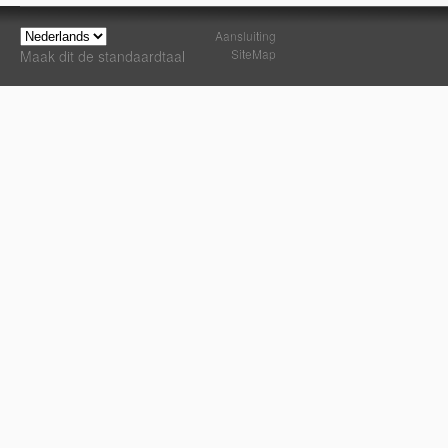
Aansluiting
SiteMap
Maak dit de standaardtaal