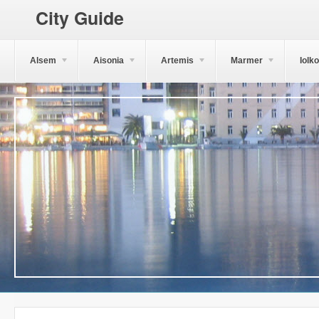
City Guide
Alsem
Aisonia
Artemis
Marmer
Iolk