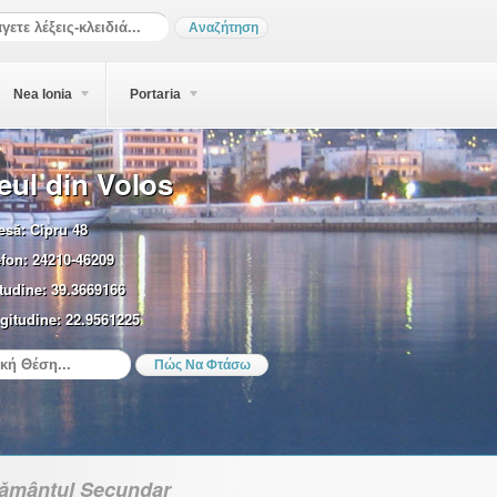
Nea Ionia
Portaria
eul din Volos
esă:
Cipru 48
efon:
24210-46209
tudine:
39.3669166
gitudine:
22.9561225
țământul Secundar