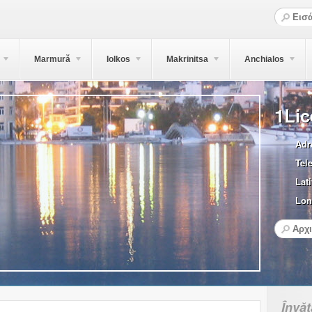
Marmură
Iolkos
Makrinitsa
Anchialos
1Lic
Adr
Tel
Lati
Lon
Învă