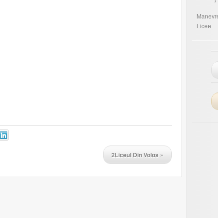
Manevr
Licee
2Liceul Din Volos
»