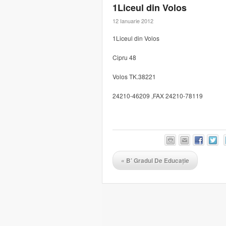
1Liceul din Volos
12 Ianuarie 2012
1Liceul din Volos
Cipru 48
Volos TK.38221
24210-46209 ,FAX 24210-78119
«
B’ Gradul De Educație