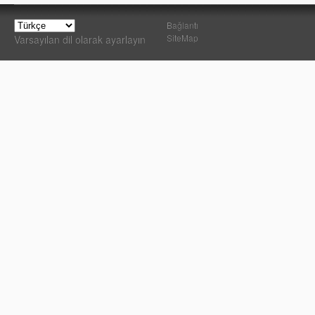
Bağlantı
SiteMap
Varsayılan dil olarak ayarlayın