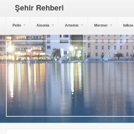
Şehir Rehberi
Pelin
Aisonia
Artemis
Mermer
Iolkos