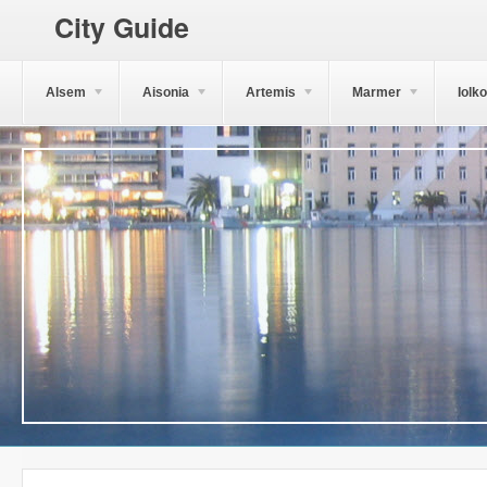
City Guide
Alsem
Aisonia
Artemis
Marmer
Iolk