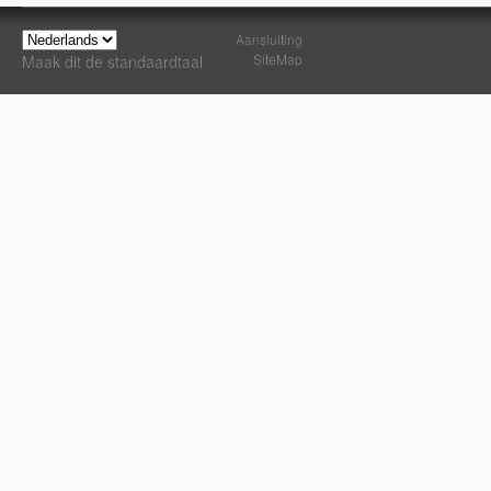
Aansluiting
SiteMap
Maak dit de standaardtaal