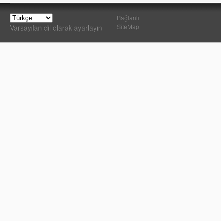
Bağlantı
SiteMap
Varsayılan dil olarak ayarlayın