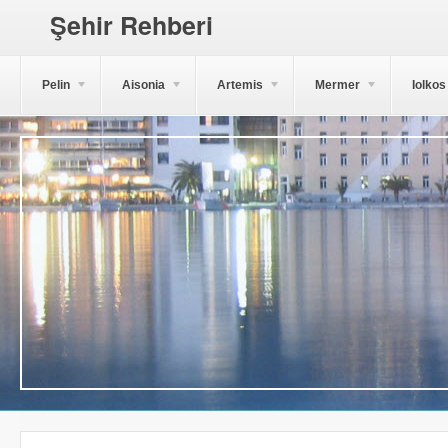
Şehir Rehberi
Pelin
Aisonia
Artemis
Mermer
Iolkos