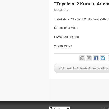
"Topaleio '2 Kurulu. Arte
6 Mart 2012
"Topaleio '2 Kurulu. Artemis-Aşağı Lehon
K. Lechonia-Volos
Posta Kodu 38500
24280 93592
«
3Anaokulu Artemis-Agios Vasilios
Bağla