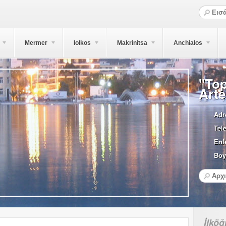
Mermer
Iolkos
Makrinitsa
Anchialos
"Top
Arte
Adr
Tel
Enl
Boy
İlköğ