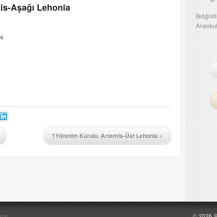
mis-Aşağı Lehonia
İlköğret
Anaokul
ia
1Yönetim Kurulu. Artemis-Üst Lehonia
»
ntı
© 2026 Ş