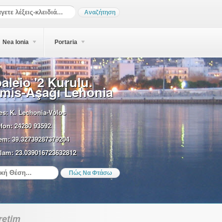
Nea Ionia
Portaria
aleio '2 Kurulu.
mis-Aşağı Lehonia
es:
K. Lechonia-Volos
efon:
24280 93592
em:
39.32739287379204
lam:
23.039016723632812
retim