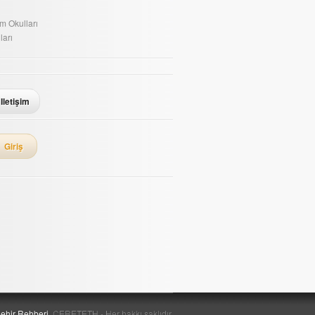
im Okulları
ları
Iletişim
Giriş
ehir Rehberi.
CERETETH - Her hakkı saklıdır.