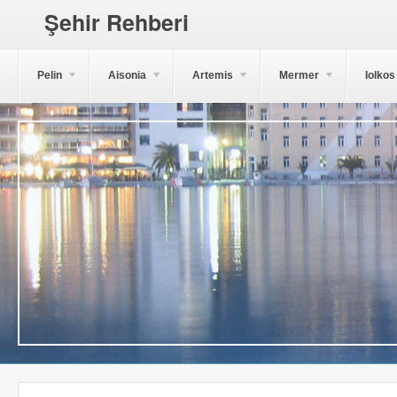
Şehir Rehberi
Pelin
Aisonia
Artemis
Mermer
Iolkos