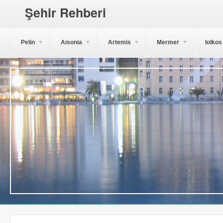
Şehir Rehberi
Pelin
Aisonia
Artemis
Mermer
Iolkos