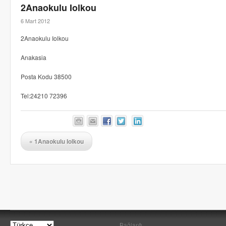
2Anaokulu Iolkou
6 Mart 2012
2Anaokulu Iolkou
Anakasia
Posta Kodu 38500
Tel:24210 72396
«
1Anaokulu Iolkou
Bağlantı