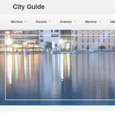
City Guide
Wermut
Aisonia
Artemis
Marmor
Iol