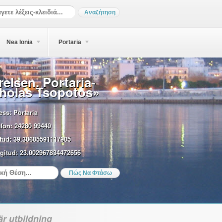
Nea Ionia
Portaria
relsen. Portaria-
holas Tsopotos»
ess:
Portaria
efon:
24280 99440
tud:
39.38685591117905
gitud:
23.002967834472656
r utbildning