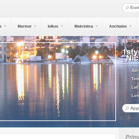
s
Marmor
Iolkos
Makrinitsa
Anchialos
1sty
"Nic
Adr
Tel
Lati
Lon
Primä