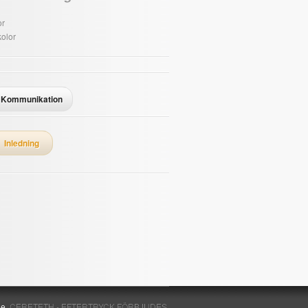
or
olor
Kommunikation
Inledning
de.
CERETETH - EFTERTRYCK FÖRBJUDES.