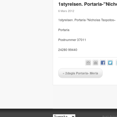
1styrelsen. Portaria-"Nic
6 Mars 2012
1styrelsen. Portaria-"Nicholas Tsopotos»
Portaria
Postnummer 37011
24280 99440
«
2dagis Portaria- Meria
Anslutnin