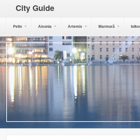
City Guide
Pelin
Aisonia
Artemis
Marmură
Iolko