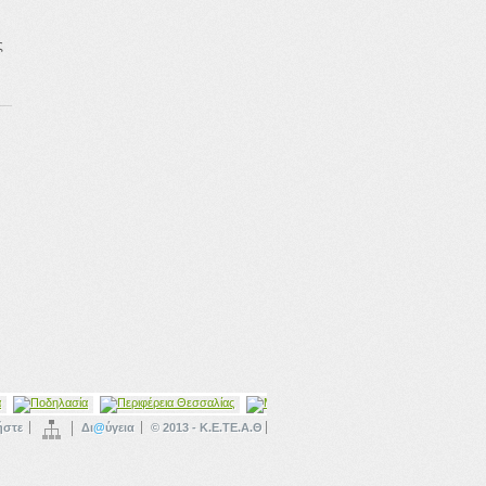
ς
ήστε
Δι
@
ύγεια
© 2013 - Κ.Ε.ΤΕ.Α.Θ