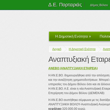
Δ.Ε. Πορταριάς
Δήμος Βόλου
Η Δημοτική Ενότητα
»
Πολιτ
Αρχική
Η Δημοτική Ενότητα
Αναπ
Αναπτυξιακή Εταιρ
ΑΝΕΒΟ (ΑΝΑΠΤΥΞΙΑΚΗ ΕΤΑΙΡΕΙΑ)
Η ΑΝ.Ε.ΒΟ. δημιουργήθηκε από την απόσχιση 
και την αναζήτηση χρηματοδοτήσεων. Μπορεί επ
υπηρεσίες του Δήμου Βόλου όσο και σε άλλους
Η ΑΝ.Ε.ΒΟ. Α.Ε. είναι η νέα Αναπτυξιακή Εται
Επιχείρηση του Δήμου Βόλου (ΔΕΜΕΚΑΒ)
Η ΑΝ.Ε.ΒΟ συστήθηκε σύμφωνα με τις διατάξε
ΑΝΑΠΤΥΞΙΑΚΗ ΒΟΛΟΥ-Αναπτυξιακή Ανώνυμη Εται
κεφάλαιο
320.000,00 ευρώ.