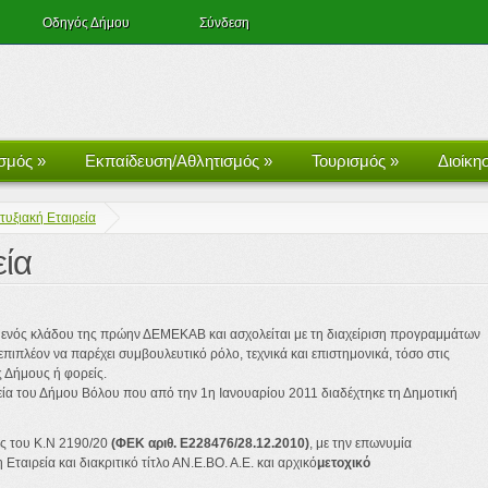
Οδηγός Δήμου
Σύνδεση
ισμός
»
Εκπαίδευση/Αθλητισμός
»
Τουρισμός
»
Διοίκη
τυξιακή Εταιρεία
εία
ενός κλάδου της πρώην ΔΕΜΕΚΑΒ και ασχολείται με τη διαχείριση προγραμμάτων
ιπλέον να παρέχει συμβουλευτικό ρόλο, τεχνικά και επιστημονικά, τόσο στις
 Δήμους ή φορείς.
ρεία του Δήμου Βόλου που από την 1η Ιανουαρίου 2011 διαδέχτηκε τη Δημοτική
ις του Κ.Ν 2190/20
(ΦΕΚ αριθ. Ε228476/28.12.2010)
, με την επωνυμία
ρεία και διακριτικό τίτλο ΑΝ.Ε.ΒΟ. Α.Ε. και αρχικό
μετοχικό