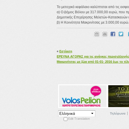
Το μετοχικό κεφάλαιο καλύπτεται από τις εισ
α) Ο Δήμος Βόλου με 317.000,00 ευρώ, που π
Δημοτικής Επιχείρησης Μελετών-Κατασκευών
β) Η Κοινότητα Μακρινίτσας με 3.000,00 ευρώ.
«
Εστίαση
ΕΡΕΥΝΑ ΑΓΟΡΑΣ για τις ανάγκες περισυλλογή
Μακρινίτσας με ζώα από 01-01- 2016 έως το τέλ
Τηλέφωνα
Edit Translation