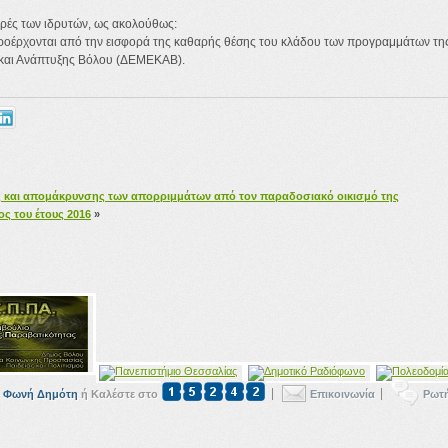
φορές των ιδρυτών, ως ακολούθως:
ροέρχονται από την εισφορά της καθαρής θέσης του κλάδου των προγραμμάτων τη
 και Ανάπτυξης Βόλου (ΔΕΜΕΚΑΒ).
ς και απομάκρυνσης των απορριμμάτων από τον παραδοσιακό οικισμό της
ος του έτους 2016
»
Φωνή Δημότη
ή Καλέστε στο
Επικοινωνία
Ρωτ