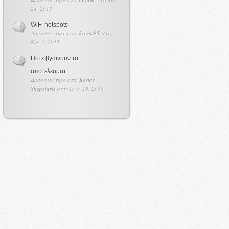
24, 2013
WiFi hotspots
0
Δημοσιεύτηκε από
kronti95
στις
Νοε 3, 2015
Ποτε βγαινουν τα
0
αποτελεσματ...
Δημοσιεύτηκε από
Kostas
Skepetaris
στις Ιουλ 18, 2013