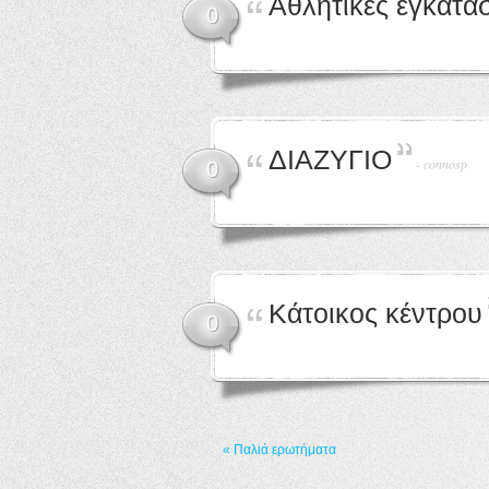
Αθλητικές εγκατα
0
ΔΙΑΖΥΓΙΟ
-
connosp
0
Κάτοικος κέντρου
0
« Παλιά ερωτήματα