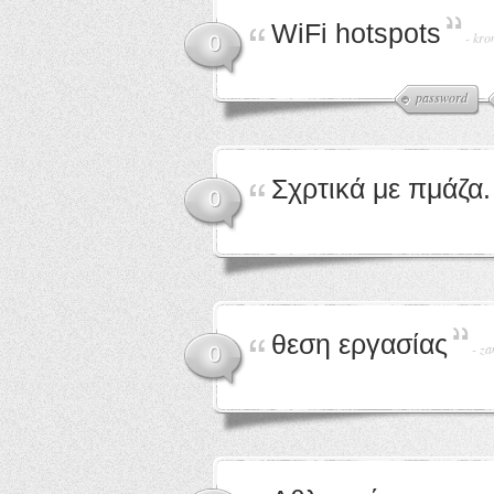
WiFi hotspots
-
kro
0
password
Σχρτικά με πμάζα.
0
θεση εργασίας
-
za
0