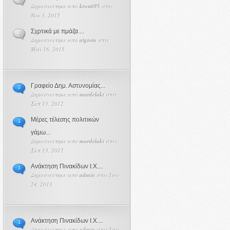
Δημοσιεύτηκε από
kronti95
στις
Νοε 3, 2015
Σχρτικά με πμάζα....
0
Δημοσιεύτηκε από
atgiota
στις
Μάι 16, 2015
Γραφείο Δημ. Αστυνομίας...
2
Δημοσιεύτηκε από
mardelaki
στις
Σεπ 13, 2012
Μέρες τέλεσης πολιτικών
1
γάμω...
Δημοσιεύτηκε από
mardelaki
στις
Σεπ 13, 2012
Ανάκτηση Πινακίδων Ι.Χ....
1
Δημοσιεύτηκε από
admin
στις Ιαν
24, 2013
Ανάκτηση Πινακίδων Ι.Χ....
1
Δημοσιεύτηκε από
admin
στις Ιαν