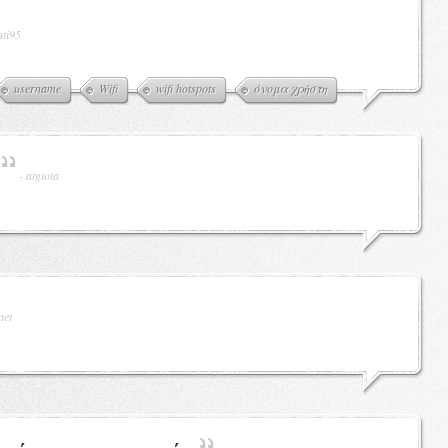
nti95
username
Wifi
wifi hotspots
όνομα χρήστη
-
atgiota
net