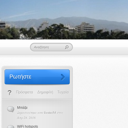
Ρωτήστε
Πρόσφατα
Δημοφιλή
Τυχαία
Μπάζα
0
Δημοσιεύτηκε από
kostas54
στις
Απρ 28, 2016
WiFi hotspots
0