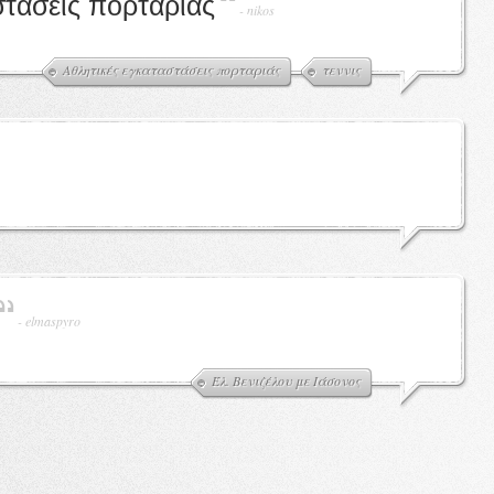
στάσεις πορταριάς
-
nikos
Αθλητικές εγκαταστάσεις πορταριάς
τεννις
-
elmaspyro
Έλ. Βενιζέλου με Ιάσονος