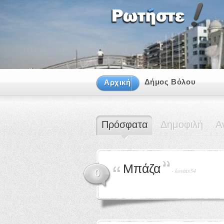
Δήμος Βόλου
Αρχική
Πρόσφατα
Δημοφιλή
Α
Μπάζα
-
kostas54
0