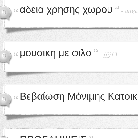
αδεια χρησης χωρου
-
ange
0
μουσικη με φιλο
-
jjjj13
0
Βεβαίωση Μόνιμης Κατοικ
0