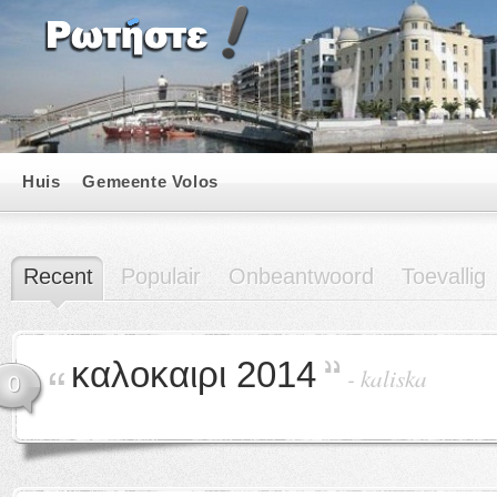
Huis
Gemeente Volos
Recent
Populair
Onbeantwoord
Toevallig
καλοκαιρι 2014
-
kaliska
0