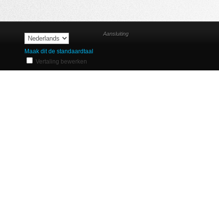
Aansluiting
Maak dit de standaardtaal
Vertaling bewerken