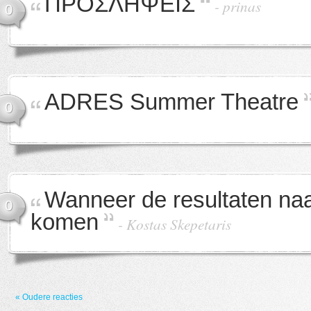
ΠΡΟΣΛΗΨΕΙΣ
-
prinas
0
ADRES Summer Theatre
0
Wanneer de resultaten naa
0
komen
-
Kostas Skepetaris
« Oudere reacties