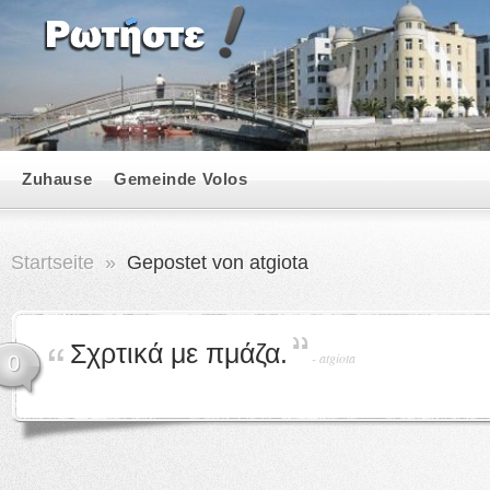
Zuhause
Gemeinde Volos
Startseite
»
Gepostet von atgiota
Σχρτικά με πμάζα.
-
atgiota
0