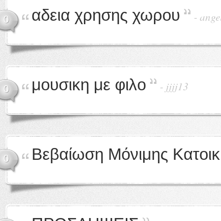
αδεια χρησης χωρου
-
ange
0
μουσικη με φιλο
-
jjjj13
0
Βεβαίωση Μόνιμης Κατοικ
0