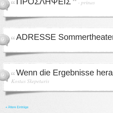
ΠΡΟΣΛΗΨΕΙΣ
-
prinas
0
ADRESSE Sommertheate
0
Wenn die Ergebnisse he
0
Kostas Skepetaris
« Ältere Einträge