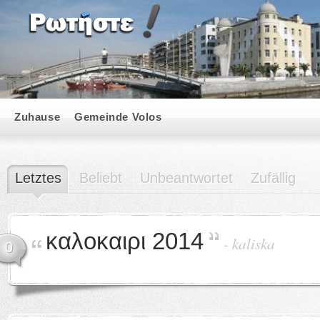
Zuhause
Gemeinde Volos
Letztes
Beliebt
Unbeantwortet
Zufällig
καλοκαιρι 2014
-
kaliska
0