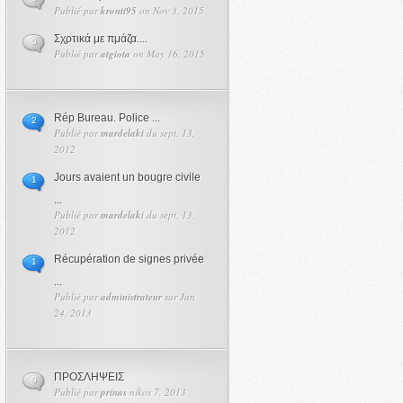
Publié par
kronti95
on Nov 3, 2015
Σχρτικά με πμάζα....
0
Publié par
atgiota
on May 16, 2015
Rép Bureau. Police ...
2
Publié par
mardelaki
du sept. 13,
2012
Jours avaient un bougre civile
1
...
Publié par
mardelaki
du sept. 13,
2012
Récupération de signes privée
1
...
Publié par
administrateur
sur Jan
24, 2013
ΠΡΟΣΛΗΨΕΙΣ
0
Publié par
prinas
nikos 7, 2013