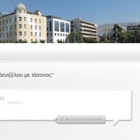
Βενιζέλου με Ιάσονος"
-
elmaspyro
Έλ. Βενιζέλου με Ιάσονος