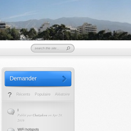
Demander
Récents
Populaire
Aléatoire
I
0
Publié par
Chatzakou
on Apr 28,
2016
WiFi hotspots
0