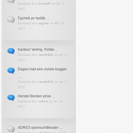
Geplaatst door
kronti95
on Nov 3,
2015
Σχρτικά με πμάζα....
0
Geplaatst door
atgiota
on May 16,
2015
Kantoor Veiling. Politie ...
2
Geplaatst door
mardelaki
op sep 13,
2012
Dagen had een civiele bugger
1
...
Geplaatst door
mardelaki
op sep 13,
2012
Herstel Borden prive ...
1
Geplaatst door
admin
op jan 24,
2013
ADRES openluchttheater ...
0
Geplaatst door
vbalatsos
op jul 19,