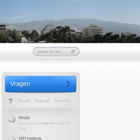
Vragen
Recent
Populair
Toevallig
Μπάζα
0
Geplaatst door
kostas54
on Apr 28,
2016
WiFi hotspots
0