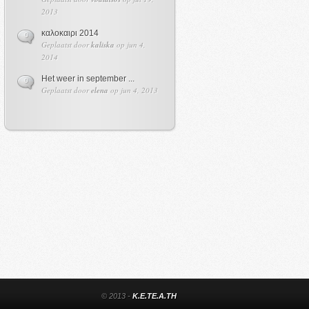
2013
καλοκαιρι 2014
0
Geplaatst door
kaliska
op jun 4,
2014
Het weer in september ...
0
Geplaatst door
elena
op jun 4, 2013
© 2013 -
K.E.TE.A.TH