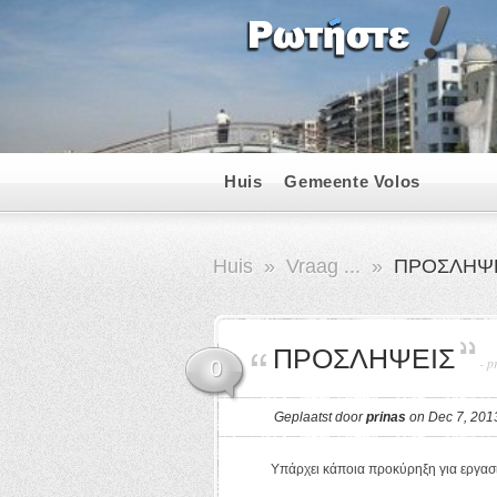
Huis
Gemeente Volos
Huis
»
Vraag ...
»
ΠΡΟΣΛΗΨ
ΠΡΟΣΛΗΨΕΙΣ
-
p
0
Geplaatst door
prinas
on Dec 7, 201
Υπάρχει κάποια προκύρηξη για εργασία