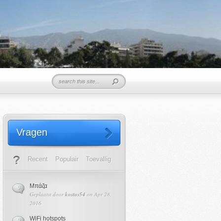
Vragen
Recent
Populair
Toevallig
Μπάζα
0
Geplaatst door
kostas54
on Apr 28,
2016
WiFi hotspots
0