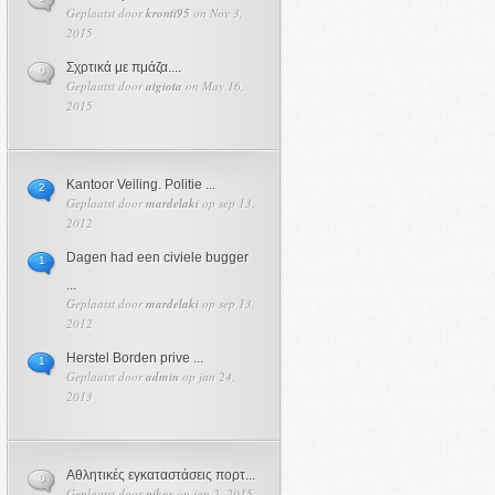
Geplaatst door
kronti95
on Nov 3,
2015
Σχρτικά με πμάζα....
0
Geplaatst door
atgiota
on May 16,
2015
Kantoor Veiling. Politie ...
2
Geplaatst door
mardelaki
op sep 13,
2012
Dagen had een civiele bugger
1
...
Geplaatst door
mardelaki
op sep 13,
2012
Herstel Borden prive ...
1
Geplaatst door
admin
op jan 24,
2013
Αθλητικές εγκαταστάσεις πορτ...
0
Geplaatst door
nikos
op jan 2, 2015