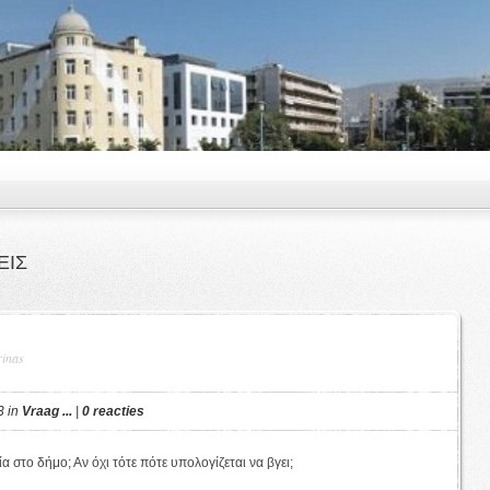
ΕΙΣ
rinas
3 in
Vraag ...
|
0 reacties
 στο δήμο; Αν όχι τότε πότε υπολογίζεται να βγει;