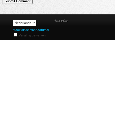
Aansluiting
Maak dit de standaardtaal
Vertaling bewerken