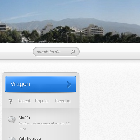
Vragen
Recent
Populair
Toevallig
Μπάζα
0
Geplaatst door
kostas54
on Apr 28,
2016
WiFi hotspots
0