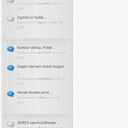
Geplaatst door
kronti95
on Nov 3,
2015
Σχρτικά με πμάζα....
0
Geplaatst door
atgiota
on May 16,
2015
Kantoor Veiling. Politie ...
2
Geplaatst door
mardelaki
op sep 13,
2012
Dagen had een civiele bugger
1
...
Geplaatst door
mardelaki
op sep 13,
2012
Herstel Borden prive ...
1
Geplaatst door
admin
op jan 24,
2013
ADRES openluchttheater ...
0
Geplaatst door
vbalatsos
op jul 19,