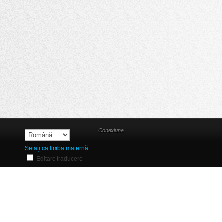
Conexiune
Setați ca limba maternă
Editare traducere