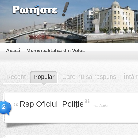
Acasă
Municipalitatea din Volos
Recent
Popular
Care nu sa raspuns
Întâm
Rep Oficiul. Poliție
-
mardelaki
2