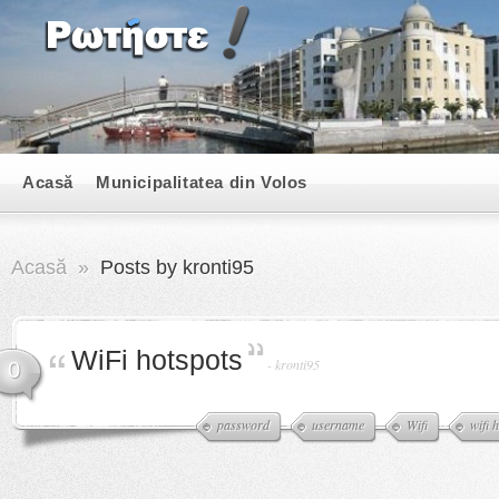
Acasă
Municipalitatea din Volos
Acasă
»
Posts by kronti95
WiFi hotspots
-
kronti95
0
password
username
Wifi
wifi 