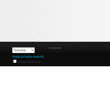
Conexiune
Setați ca limba maternă
Editare traducere