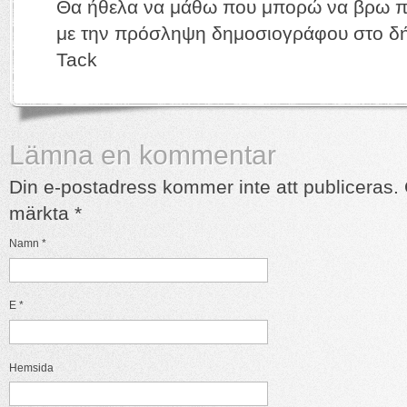
Θα ήθελα να μάθω που μπορώ να βρω π
με την πρόσληψη δημοσιογράφου στο δ
Tack
Lämna en kommentar
Din e-postadress kommer inte att publiceras. O
märkta
*
Namn
*
E
*
Hemsida