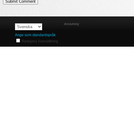
Anslutning
Ange som standardspråk
Redigera översättning