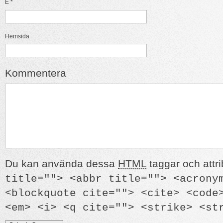
E
*
Hemsida
Kommentera
Du kan använda dessa
HTML
taggar och attri
title=""> <abbr title=""> <acrony
<blockquote cite=""> <cite> <code
<em> <i> <q cite=""> <strike> <st