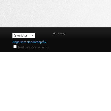
Anslutning
Ange som standardspråk
Redigera översättning