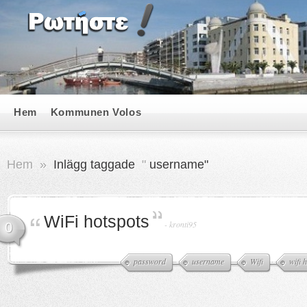
Hem
Kommunen Volos
Hem
»
Inlägg taggade
"
username"
WiFi hotspots
-
kronti95
0
password
username
Wifi
wifi 